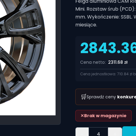
Felga aluminiowa CAM R1
Mini. Rozstaw śrub (PCD):
mm. Wykończenie: SSBL. 
miesiące.
2843.3
Cena netto:
2311.68
zł
Cena jednostkowa:
710.84
zł b
🛒
Sprawdź ceny
konkure
✕
Brak w magazynie
-
+