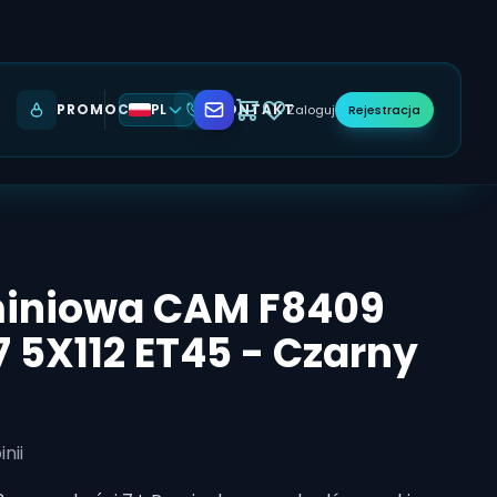
PROMOCJE
PL
KONTAKT
Zaloguj
Rejestracja
miniowa CAM F8409
7 5X112 ET45 - Czarny
nii