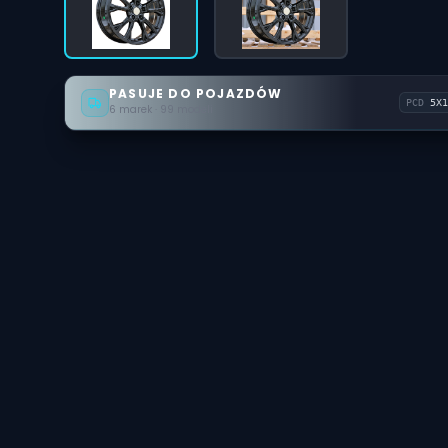
PASUJE DO POJAZDÓW
PCD
5X1
6 marek · 99 modeli