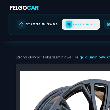
FELGO
CAR
STRONA GŁÓWNA
KATEGORIE
Akcesoria
Strona główna
Felgi aluminiowe
Felga aluminiowa CA
Felgi Premium