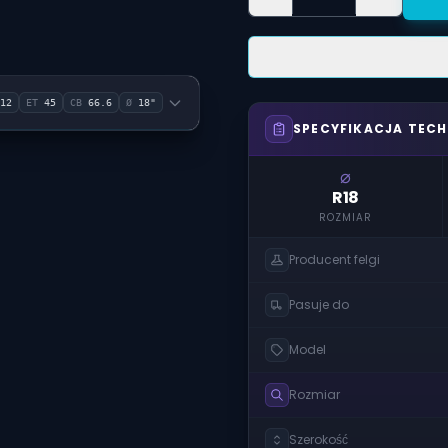
12
ET
45
CB
66.6
Ø
18"
SPECYFIKACJA TEC
⌀
R18
ROZMIAR
Producent felgi
Pasuje do
Model
Rozmiar
Szerokość