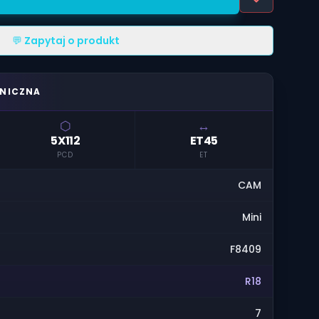
💬 Zapytaj o produkt
HNICZNA
⬡
↔
5X112
ET45
PCD
ET
CAM
Mini
F8409
R18
7