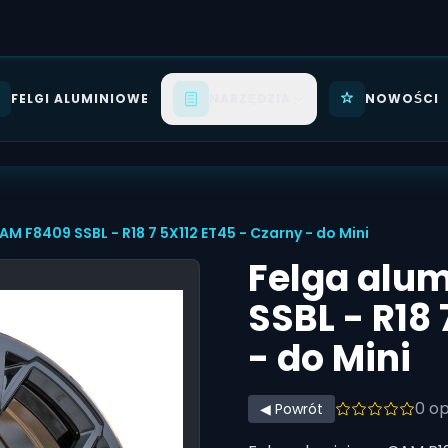
FELGI ALUMINIOWE
NARZĘDZIA
NOWOŚCI
Kalkulator ET
Offset i szerokość felgi
Kalkulator opon
Zamiennik rozmiaru
Felgi Aluminiowe
M F8409 SSBL - R18 7 5X112 ET45 - Czarny - do Mini
Dobór felg
Felga alu
Felgi do Twojego auta
SSBL - R18 
- do Mini
0
opi
◀ Powrót