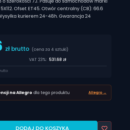
8 o szerokości 7J. Pasuje do samochodów marki
 5X112. Ofset ET45. Otwór centralny (CB): 66.6
Wysyłka kurierem 24-48h. Gwarancja 24
6
zł brutto
(cena za
4
sztuki
)
VAT 23%:
531.68
zł
rutto
ncji na Allegro
dla tego produktu
Allegro →
DODAJ DO KOSZYKA