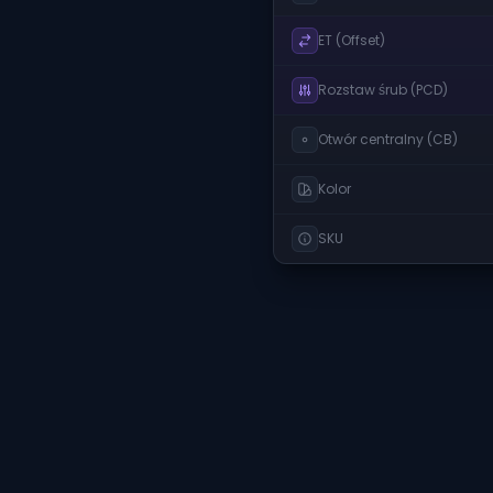
ET (Offset)
Rozstaw śrub (PCD)
Otwór centralny (CB)
Kolor
SKU